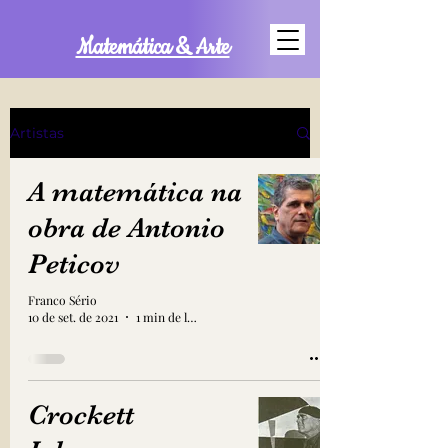
Matemática & Arte
Artistas
A matemática na
obra de Antonio
Peticov
Franco Sério
10 de set. de 2021
1 min de leitura
Crockett