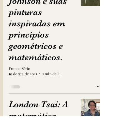
Johnson e suas
pinturas
inspiradas em
princípios
geométricos e
matemáticos.
Franco Sério
10 de set. de 2021
1 min de leitura
London Tsai: A
matemática
inspira suas
pinturas,