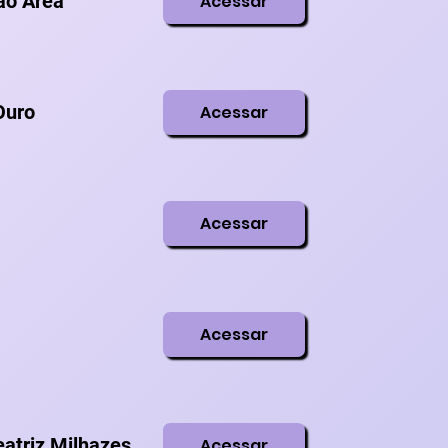
ção Área
Acessar
Ouro
Acessar
Acessar
Acessar
eatriz Milhazes
Acessar