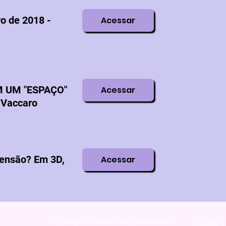
o de 2018 -
Acessar
M UM "ESPAÇO"
Acessar
 Vaccaro
ensão? Em 3D,
Acessar
©2021 por Cristina Vaz e Franco Serio
E-mail