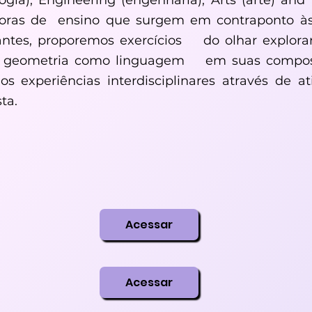
logia), Engineering (engenharia), Arts (arte) an
oras de ensino que surgem em contraponto às 
antes, proporemos exercícios do olhar explora
a a geometria como linguagem em suas compos
 experiências interdisciplinares através de ati
ta.
Acessar
Acessar