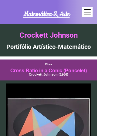
Matemática & Arte
Crockett Johnson
Portifólio Artístico-Matemático
Obra
Cross-Ratio in a Conic (Poncelet)
Crockett Johnson (1966)