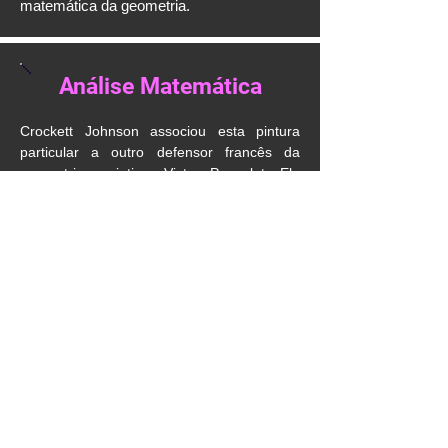
matemática da geometria.
Análise Matemática
Crockett Johnson associou esta pintura
particular a outro defensor francês da
geometria projetiva, Victor Poncelet. Ele
mostra uma grande elipse preta com dois
lápis de linhas vinculadas às mesmas
quatro linhas da elipse.
LNGUAGEM MATEMÁTICA:
Seções
cônicas: razão cruzada.
ÁREA DE CONCENTRAÇÃO:
Geometria
projetiva: seções cônicas: elipse.
Álgebra: razão cruzada.